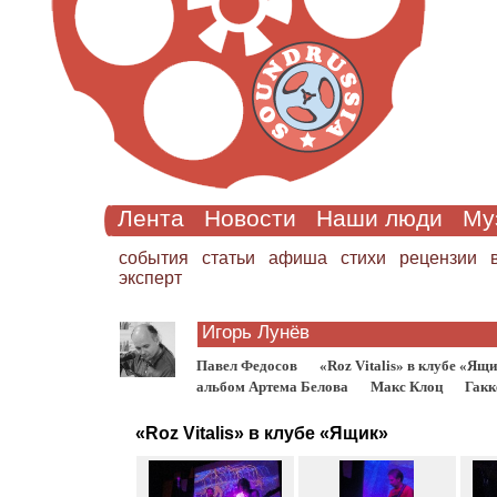
Лента
Новости
Наши люди
Му
cобытия
статьи
афиша
стихи
рецензии
эксперт
Игорь Лунёв
Павел Федосов
«Roz Vitalis» в клубе «Ящ
альбом Артема Белова
Макс Клоц
Гакк
«Roz Vitalis» в клубе «Ящик»