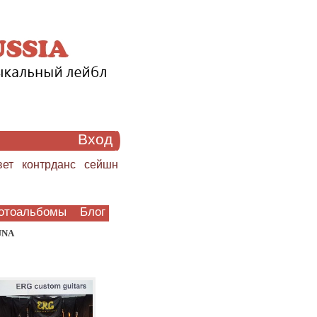
Вход
вет
контрданс
сейшн
отоальбомы
Блог
UNA