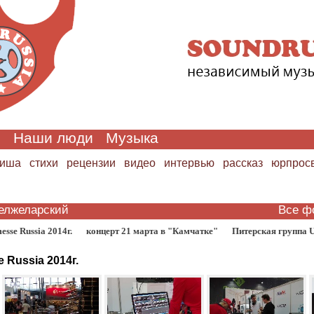
и
Наши люди
Музыка
иша
стихи
рецензии
видео
интервью
рассказ
юрпрос
елжеларский
Все ф
se Russia 2014г.
концерт 21 марта в "Камчатке"
Питерская группа 
Russia 2014г.