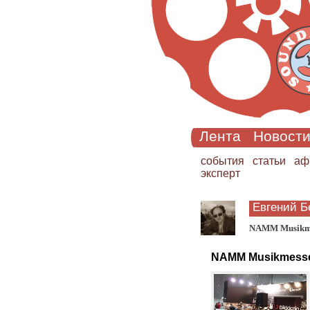
Лента
Новост
cобытия
статьи
аф
эксперт
Евгений Б
NAMM Musikmes
NAMM Musikmesse 