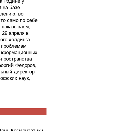
к Родине у
 на базе
алению, во
то само по себе
 показываем,
 29 апреля в
ого холдинга
й проблемам
 информационных
-пространства
еоргий Федоров,
льный директор
офских наук,
День Космонавтики,