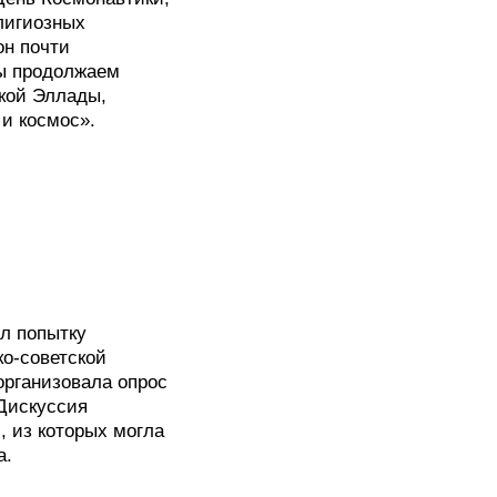
лигиозных
он почти
мы продолжаем
кой Эллады,
 и космос».
л попытку
ко-советской
организовала опрос
 Дискуссия
 из которых могла
а.