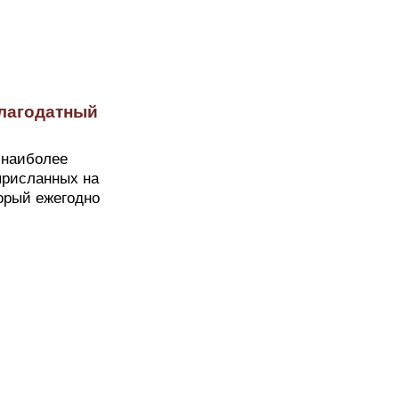
Благодатный
 наиболее
присланных на
торый ежегодно