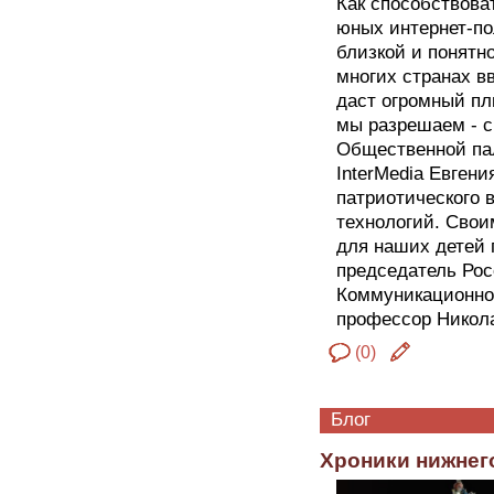
Как способствова
юных интернет-по
близкой и понятно
многих странах в
даст огромный пл
мы разрешаем - с
Общественной пал
InterMedia Евген
патриотического
технологий. Свои
для наших детей 
председатель Рос
Коммуникационног
профессор Никола
(0)
Блог
Хроники нижнег