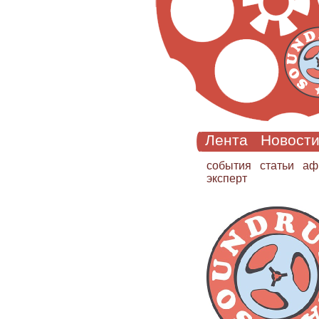
Лента
Новост
cобытия
статьи
аф
эксперт