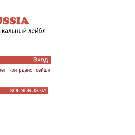
Вход
вет
контрданс
сейшн
SOUNDRUSSIA
УНДРАША.