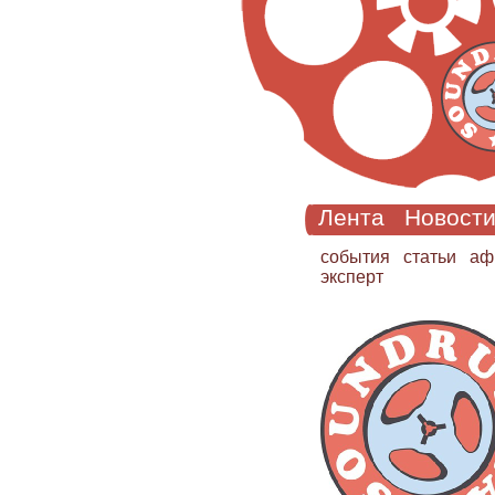
Лента
Новост
cобытия
статьи
аф
эксперт