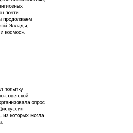
лигиозных
он почти
мы продолжаем
кой Эллады,
 и космос».
л попытку
ко-советской
организовала опрос
 Дискуссия
 из которых могла
а.