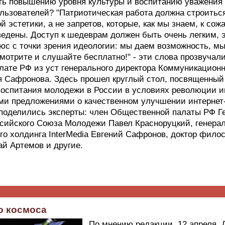
ть повышению уровня культуры и воспитанию уважения 
льзователей? "Патриотическая работа должна строиться
й эстетики, а не запретов, которые, как мы знаем, к сож
ведены. Доступ к шедеврам должен быть очень легким, э
юс с точки зрения идеологии: мы даем возможность, мы
мотрите и слушайте бесплатно!" - эти слова прозвучали
ате РФ из уст генерального директора Коммуникационн
ия Сафронова. Здесь прошел круглый стол, посвященны
 воспитания молодежи в России в условиях революции
ми предложениями о качественном улучшении интернет
поделились эксперты: член Общественной палаты РФ Г
сийского Союза Молодежи Павел Красноруцкий, генера
о холдинга InterMedia Евгений Сафронов, доктор филос
й Артемов и другие.
о космоса
По мнению редакции, 12 апреля, 