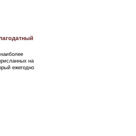
Благодатный
 наиболее
присланных на
торый ежегодно