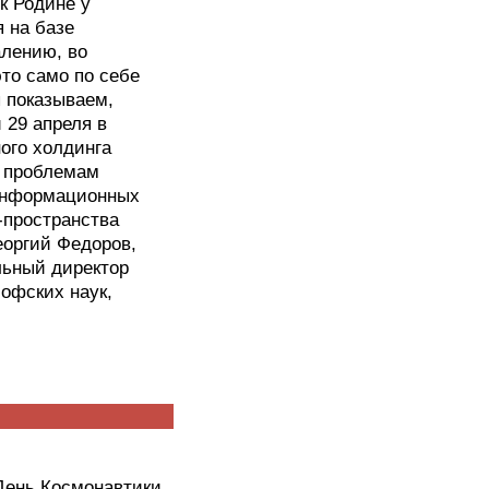
к Родине у
 на базе
алению, во
то само по себе
 показываем,
 29 апреля в
ого холдинга
й проблемам
 информационных
-пространства
еоргий Федоров,
льный директор
офских наук,
День Космонавтики,