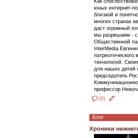
Как способствова
юных интернет-по
близкой и понятно
многих странах в
даст огромный пл
мы разрешаем - с
Общественной пал
InterMedia Евген
патриотического
технологий. Свои
для наших детей 
председатель Рос
Коммуникационног
профессор Никола
(0)
Блог
Хроники нижнег