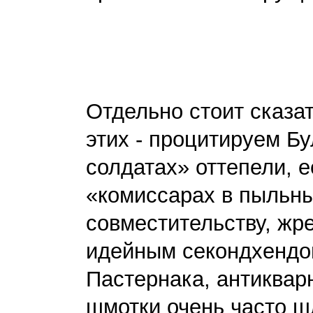
Певцы и
Отдельно стоит сказа
этих - процитируем Б
солдатах» оттепели, е
«комиссарах в пыльны
совместительству, жр
идейным секондхендо
Пастернака, антиквар
шмотки очень часто шл