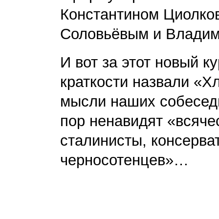
Константином Циолко
Соловьёвым и Владим
И вот за этот новый к
краткости назвали «Хл
мысли наших собеседн
пор ненавидят «всяче
сталинисты, консерва
черносотенцев»…
Мифологи