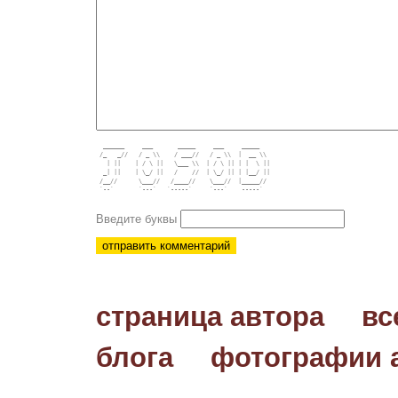
  ______     ___       _____     ___     _____    

 /_   _//   / _ \\    / ___//   / _ \\  |  __ \\  

   | ||    | / \ ||   \___ \\  | / \ || | |  \ || 

  _| ||    | \_/ ||   /    //  | \_/ || | |__/ || 

 /__//      \___//   /____//    \___//  |_____//  

 `--`       `---`   `-----`     `---`    -----`   

Введите буквы
страница автора
вс
блога
фотографии 