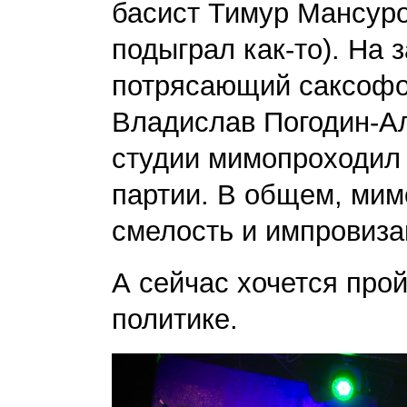
басист Тимур Мансуро
подыграл как-то). На
потрясающий саксофо
Владислав Погодин-Ал
студии мимопроходил 
партии. В общем, мим
смелость и импровиза
А сейчас хочется про
политике.