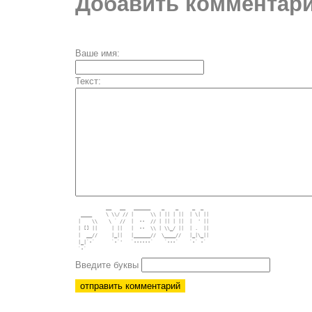
Добавить комментари
Ваше имя:
Текст:
           __   __   ______    _    _     _  _   

  ____     \ \\/ // |      \\ | || | ||  | \| || 

 |    \\    \ ` //  |  --  // | || | ||  |  ' || 

 | [] ||     | ||   |  --  \\ | \\_/ ||  | .  || 

 |  __//     |_||   |______//  \____//   |_|\_|| 

 |_|`-`      `-`'   `------`    `---`    `-` -`  

Введите буквы