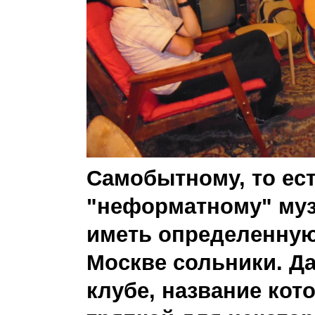
Самобытному, то ес
"неформатному" муз
иметь определенную
Москве сольники. Да
клубе, название кот