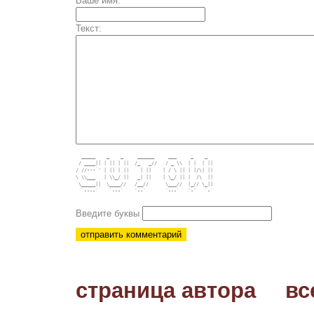
Ваше имя:
Текст:
  _____    _    _     ______     ___     _    _   

 / ____|| | || | ||  /_   _//   / _ \\  | |  | || 

/ //---`' | || | ||    | ||    | / \ || | |/\| || 

\ \\___   | \\_/ ||   _| ||    | \_/ || |  /\  || 

 \_____||  \____//   /__//      \___//  |_// \_|| 

  `----`    `---`    `--`       `---`   `-`   `-` 

Введите буквы
страница автора
вс