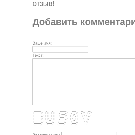
отзыв!
Добавить комментари
Ваше имя:
Текст:
 ______    _    _      _____     ___    __    __  

|      \\ | || | ||   / ___//   / _ \\  \ \\ / // 

|  --  // | || | ||   \___ \\  | / \ ||  \ \/ //  

|  --  \\ | \\_/ ||   /    //  | \_/ ||   \  //   

|______//  \____//   /____//    \___//     \//    

`------`    `---`   `-----`     `---`       `     
